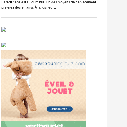
du vélo, et c’est se
La trottinette est aujourd'hui l’un des moyens de déplacement
préférés des enfants. À la fois jeu ...