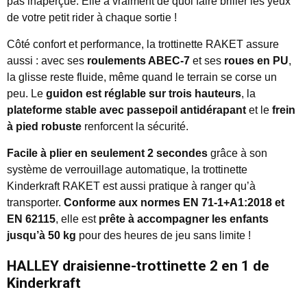
pas inaperçue. Elle a vraiment de quoi faire briller les yeux
de votre petit rider à chaque sortie !
Côté confort et performance, la trottinette RAKET assure
aussi : avec ses
roulements ABEC-7
et ses
roues en PU
,
la glisse reste fluide, même quand le terrain se corse un
peu. Le
guidon est réglable sur trois hauteurs
, la
plateforme stable avec passepoil antidérapant
et le
frein
à pied robuste
renforcent la sécurité.
Facile à plier en seulement 2 secondes
grâce à son
système de verrouillage automatique, la trottinette
Kinderkraft RAKET est aussi pratique à ranger qu’à
transporter.
Conforme aux normes EN 71-1+A1:2018 et
EN 62115
, elle est
prête à accompagner les enfants
jusqu’à 50 kg
pour des heures de jeu sans limite !
HALLEY draisienne-trottinette 2 en 1 de
Kinderkraft