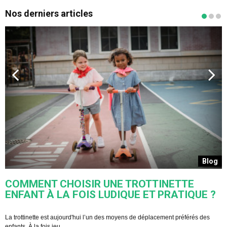
Nos derniers articles
s
Blog
COMMENT CHOISIR UNE TROTTINETTE
ENFANT À LA FOIS LUDIQUE ET PRATIQUE ?
U
s
La trottinette est aujourd'hui l’un des moyens de déplacement préférés des
enfants. À la fois jeu ...