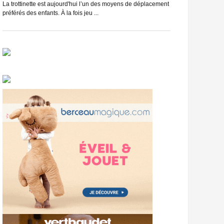
du vélo, et c’est se
La trottinette est aujourd'hui l’un des moyens de déplacement
préférés des enfants. À la fois jeu ...