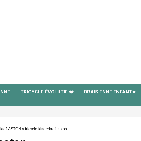
ENNE
TRICYCLE ÉVOLUTIF ❤️
DRAISIENNE ENFANT⭐
rkraft ASTON
»
tricycle-kinderkraft-aston