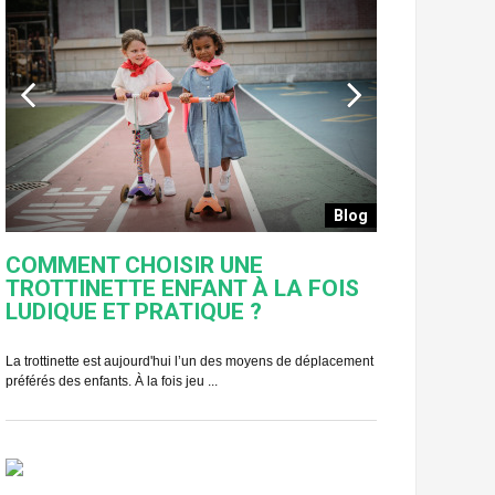
Blog
COMMENT CHOISIR UNE
TRICYCLE 
TROTTINETTE ENFANT À LA FOIS
20
LUDIQUE ET PRATIQUE ?
Un enfant doit pouv
du vélo, et c’est se
La trottinette est aujourd'hui l’un des moyens de déplacement
préférés des enfants. À la fois jeu ...