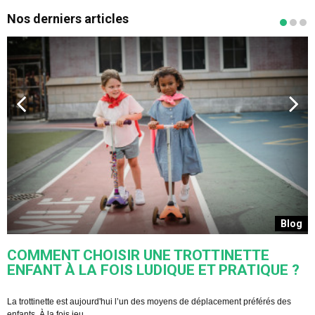
Nos derniers articles
s
Blog
COMMENT CHOISIR UNE TROTTINETTE
ENFANT À LA FOIS LUDIQUE ET PRATIQUE ?
U
s
La trottinette est aujourd'hui l’un des moyens de déplacement préférés des
enfants. À la fois jeu ...