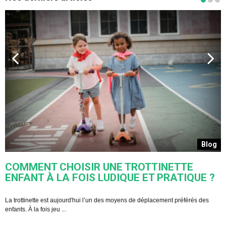
s
Blog
COMMENT CHOISIR UNE TROTTINETTE
ENFANT À LA FOIS LUDIQUE ET PRATIQUE ?
U
s
La trottinette est aujourd'hui l’un des moyens de déplacement préférés des
enfants. À la fois jeu ...