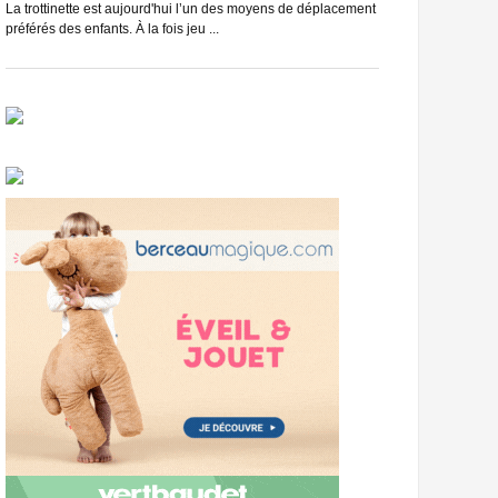
du vélo, et c’est se
La trottinette est aujourd'hui l’un des moyens de déplacement
préférés des enfants. À la fois jeu ...