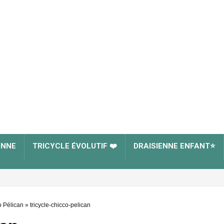
ENNE
TRICYCLE ÉVOLUTIF ❤️
DRAISIENNE ENFANT⭐
o Pélican
»
tricycle-chicco-pelican