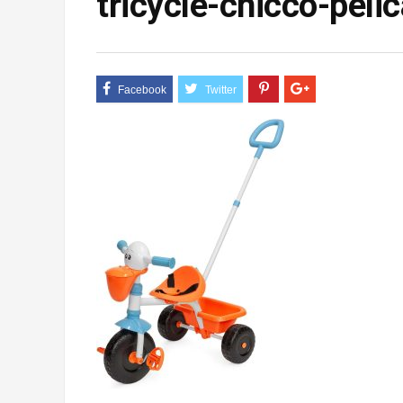
tricycle-chicco-peli