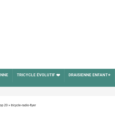
ENNE
TRICYCLE ÉVOLUTIF ❤️
DRAISIENNE ENFANT⭐
top 20
»
tricycle-radio-flyer