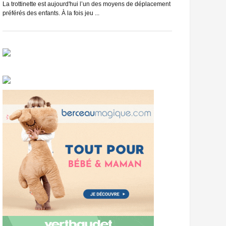
du vélo, et c’est se
La trottinette est aujourd'hui l’un des moyens de déplacement
préférés des enfants. À la fois jeu ...