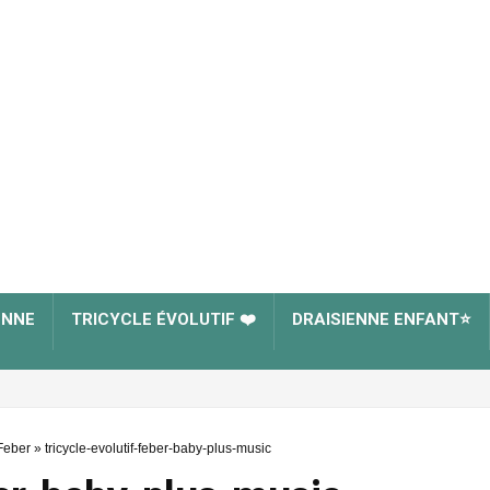
ENNE
TRICYCLE ÉVOLUTIF ❤️
DRAISIENNE ENFANT⭐
Feber
»
tricycle-evolutif-feber-baby-plus-music