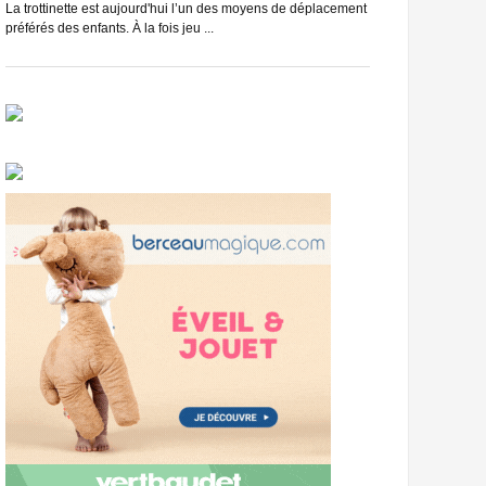
du vélo, et c’est se
La trottinette est aujourd'hui l’un des moyens de déplacement
préférés des enfants. À la fois jeu ...