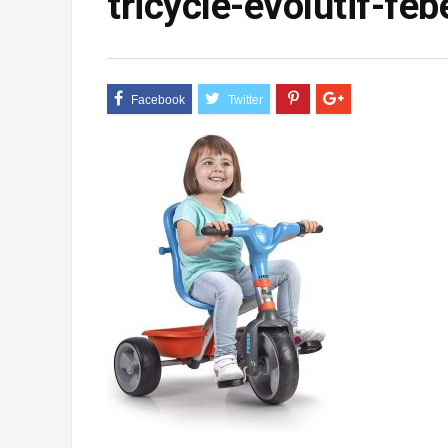
tricycle-evolutif-fe