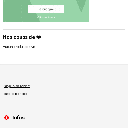
Nos coups de ❤️ :
Aucun produit trouvé.
siege-auto-bebe.fr
bebe-reborn.top
Infos