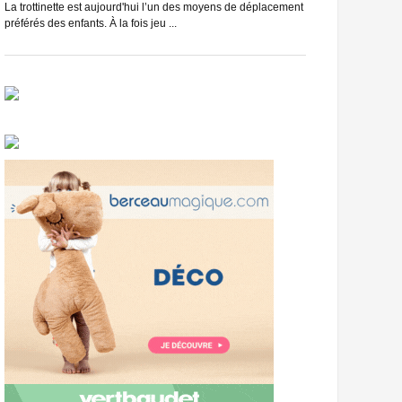
du vélo, et c’est se
La trottinette est aujourd'hui l’un des moyens de déplacement
préférés des enfants. À la fois jeu ...