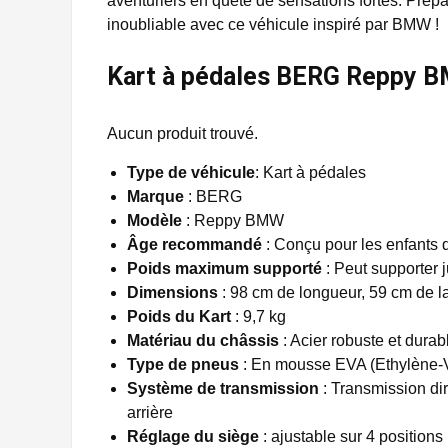
aventuriers en quête de sensations fortes. Prépa
inoubliable avec ce véhicule inspiré par BMW !
Kart à pédales BERG Reppy BM
Aucun produit trouvé.
Type de véhicule
: Kart à pédales
Marque
: BERG
Modèle
: Reppy BMW
Âge recommandé
: Conçu pour les enfants 
Poids maximum supporté
: Peut supporter 
Dimensions
: 98 cm de longueur, 59 cm de l
Poids du Kart
: 9,7 kg
Matériau du châssis
: Acier robuste et durab
Type de pneus
: En mousse EVA (Ethylène-Vin
Système de transmission
: Transmission dir
arrière
Réglage du siège
: ajustable sur 4 positions