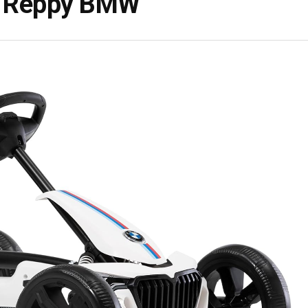
G Reppy BMW
Guides
DRAISIENNE POUR ENFANT DE 2
ANS : LES MEILLEURS MODÈLES
Vous souhaitez apprendre à votre petit amour de 24 mois et