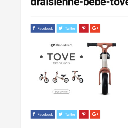
draisienne-bebe-tov