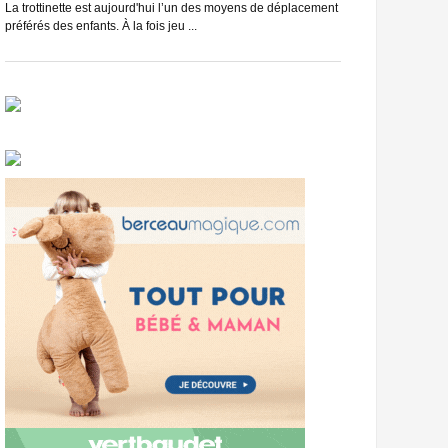
du vélo, et c’est se
La trottinette est aujourd'hui l’un des moyens de déplacement
préférés des enfants. À la fois jeu ...