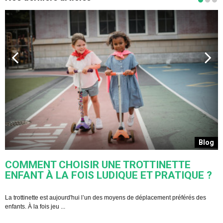
s
Blog
COMMENT CHOISIR UNE TROTTINETTE
ENFANT À LA FOIS LUDIQUE ET PRATIQUE ?
U
s
La trottinette est aujourd'hui l’un des moyens de déplacement préférés des
enfants. À la fois jeu ...