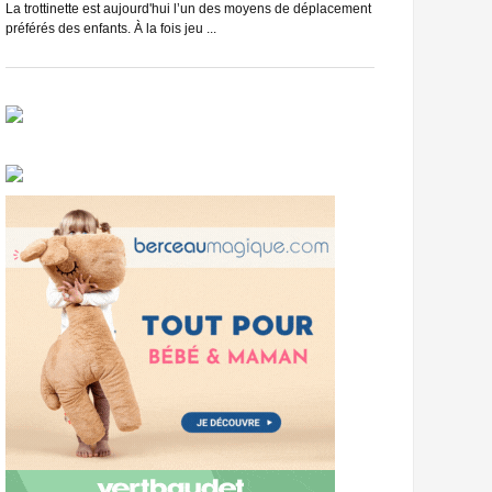
du vélo, et c’est se
La trottinette est aujourd'hui l’un des moyens de déplacement
préférés des enfants. À la fois jeu ...