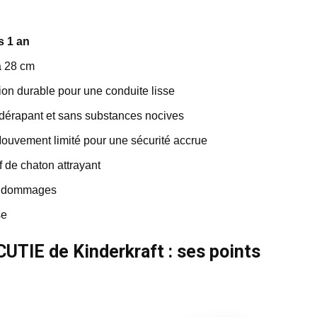
s 1 an
à 28 cm
on durable pour une conduite lisse
idérapant et sans substances nocives
ouvement limité pour une sécurité accrue
f de chaton attrayant
ux dommages
se
CUTIE de Kinderkraft : ses points