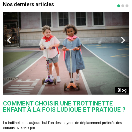
Nos derniers articles
s
Blog
COMMENT CHOISIR UNE TROTTINETTE
ENFANT À LA FOIS LUDIQUE ET PRATIQUE ?
U
s
La trottinette est aujourd'hui l’un des moyens de déplacement préférés des
enfants. À la fois jeu ...