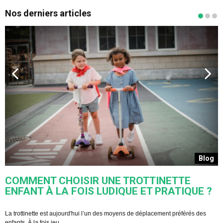
Nos derniers articles
s
Blog
COMMENT CHOISIR UNE TROTTINETTE
ENFANT À LA FOIS LUDIQUE ET PRATIQUE ?
U
s
La trottinette est aujourd'hui l’un des moyens de déplacement préférés des
enfants. À la fois jeu ...