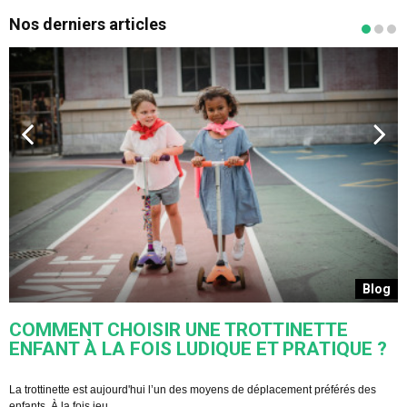
Nos derniers articles
s
Blog
COMMENT CHOISIR UNE TROTTINETTE
ENFANT À LA FOIS LUDIQUE ET PRATIQUE ?
U
s
La trottinette est aujourd'hui l’un des moyens de déplacement préférés des
enfants. À la fois jeu ...